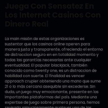
Juega Con Sensatez En
Los Internet Casinos Con
Dinero Real
La main misión de estas organizaciones es
sustentar que los casinos online operen para
manera justa y transparente, ofreciendo el entorno
de distraccion seguro en en totalidad momento y
todas las garantías necesarias ante cualquier
eventualidad. El popular blackjack, también
conocido como twenty one, es un distraccion de
habilidad con suerte. El finalidad es vencer
approach crupier obteniendo una mano que sume
21 o lo más cercano asequible sin excederse. Sin
duda, un juego muy emocionante, presente en las
importantes plataformas del país. Mediante una
expertise de juego sobre primera persona, hemos
revisado minuciosamente qualquer una de las