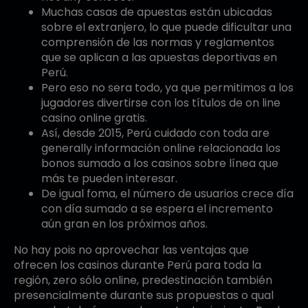
Muchas casas de apuestas están ubicadas
sobre el extranjero, lo que puede dificultar una
comprensión de las normas y reglamentos
que se aplican a las apuestas deportivas en
Perú.
Pero eso no sera todo, ya que permitimos a los
jugadores divertirse con los títulos de on line
casino online gratis.
Así, desde 2015, Perú cuidado con toda are
generally información online relacionada los
bonos sumado a los casinos sobre línea que
más te pueden interesar.
De igual foma, el número de usuarios crece día
con día sumado a se espera el incremento
aún gran en los próximos años.
No hay pois no aprovechar las ventajas que
ofrecen los casinos durante Perú para toda la
región, zero sólo online, predestinación también
presencialmente durante sus propuestas o qual