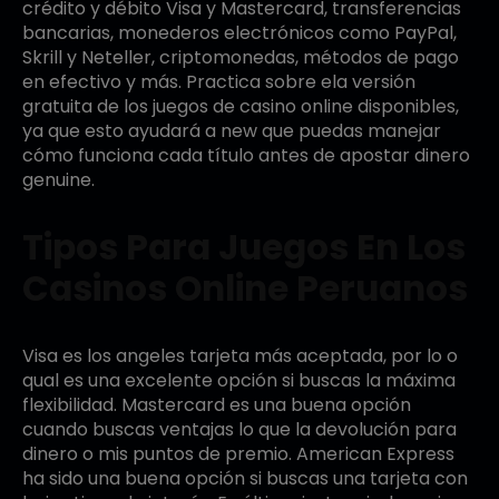
crédito y débito Visa y Mastercard, transferencias
bancarias, monederos electrónicos como PayPal,
Skrill y Neteller, criptomonedas, métodos de pago
en efectivo y más. Practica sobre ela versión
gratuita de los juegos de casino online disponibles,
ya que esto ayudará a new que puedas manejar
cómo funciona cada título antes de apostar dinero
genuine.
Tipos Para Juegos En Los
Casinos Online Peruanos
Visa es los angeles tarjeta más aceptada, por lo o
qual es una excelente opción si buscas la máxima
flexibilidad. Mastercard es una buena opción
cuando buscas ventajas lo que la devolución para
dinero o mis puntos de premio. American Express
ha sido una buena opción si buscas una tarjeta con