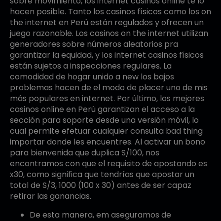
sobre movimiento, los internet casinos online te lo
hacen posible. Tanto los casinos físicos como los on
the internet en Perú están regulados y ofrecen un
juego razonable. Los casinos on the internet utilizan
generadores sobre números aleatorios pra
garantizar la equidad, y los internet casinos físicos
están sujetos a inspecciones regulares. La
comodidad de hogar unido a new los bajos
problemas hacen de el modo de placer uno de mis
más populares en internet. Por último, los mejores
casinos online en Perú garantizan el acceso a la
sección para soporte desde una versión móvil, lo
cual permite efetuar cualquier consulta bad thing
importar donde les encuentres. Al activar un bono
para bienvenida que duplica S/100, nos
encontramos con que el requisito de apostando es
x30, como significa que tendrías que apostar un
total de S/3, 1000 (100 x 30) antes de ser capaz
retirar las ganancias.
De esta manera, em aseguramos de