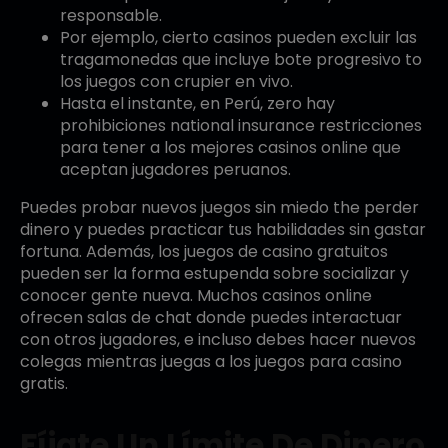
responsable.
Por ejemplo, cierto casinos pueden excluir las
tragamonedas que incluye bote progresivo to
los juegos con crupier en vivo.
Hasta el instante, en Perú, zero hay
prohibiciones national insurance restricciones
para tener a los mejores casinos online que
aceptan jugadores peruanos.
Puedes probar nuevos juegos sin miedo the perder
dinero y puedes practicar tus habilidades sin gastar
fortuna. Además, los juegos de casino gratuitos
pueden ser la forma estupenda sobre socializar y
conocer gente nueva. Muchos casinos online
ofrecen salas de chat donde puedes interactuar
con otros jugadores, e incluso debes hacer nuevos
colegas mientras juegas a los juegos para casino
gratis.
Fíjate Un Límite De Dinero