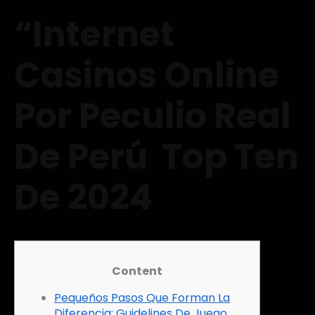
“Internet
Casinos Online
Por Peculio Real
De Perú ️ Top Ten
De 2024
Content
Pequeños Pasos Que Forman La
Diferencia: Guidelines De Juego