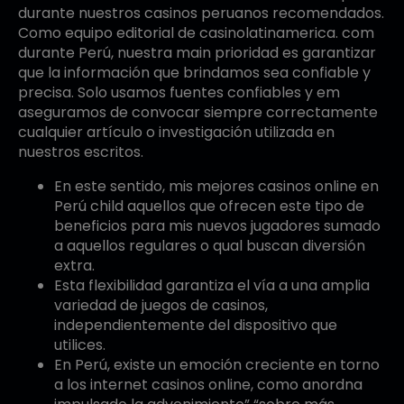
durante nuestros casinos peruanos recomendados.
Como equipo editorial de casinolatinamerica. com
durante Perú, nuestra main prioridad es garantizar
que la información que brindamos sea confiable y
precisa. Solo usamos fuentes confiables y em
aseguramos de convocar siempre correctamente
cualquier artículo o investigación utilizada en
nuestros escritos.
En este sentido, mis mejores casinos online en
Perú child aquellos que ofrecen este tipo de
beneficios para mis nuevos jugadores sumado
a aquellos regulares o qual buscan diversión
extra.
Esta flexibilidad garantiza el vía a una amplia
variedad de juegos de casinos,
independientemente del dispositivo que
utilices.
En Perú, existe un emoción creciente en torno
a los internet casinos online, como anordna