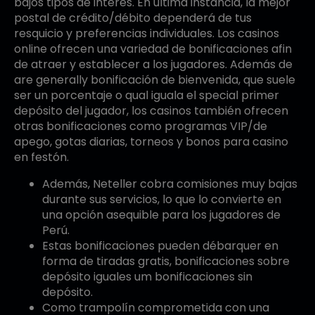
bajos tipos de interés. En última instancia, la mejor
postal de crédito/débito dependerá de tus
resquicio y preferencias individuales. Los casinos
online ofrecen una variedad de bonificaciones afin
de atraer y establecer a los jugadores. Además de
are generally bonificación de bienvenida, que suele
ser un porcentaje o qual iguala el special primer
depósito del jugador, los casinos también ofrecen
otras bonificaciones como programas VIP/de
apego, gotas diarias, torneos y bonos para casino
en festón.
Además, Neteller cobra comisiones muy bajas
durante sus servicios, lo que lo convierte en
una opción asequible para los jugadores de
Perú.
Estas bonificaciones pueden débarquer en
forma de tiradas gratis, bonificaciones sobre
depósito iguales um bonificaciones sin
depósito.
Como trampolín comprometida con una