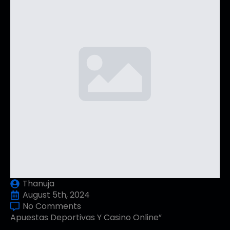
Thanuja
August 5th, 2024
No Comments
Apuestas Deportivas Y Casino Online”