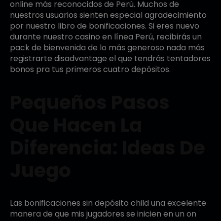
online más reconocidos de Perú. Muchos de
nuestros usuarios sienten especial agradecimiento
por nuestro libro de bonificaciones. Si eres nuevo
durante nuestro casino en línea Perú, recibirás un
pack de bienvenida de lo más generoso nada más
registrarte disadvantage el que tendrás tentadores
bonos pra tus primeros cuatro depósitos.
Pequeños Pasos
Que Hacen La
Diferencia: Ideas De
Juego
Las bonificaciones sin depósito child una excelente
manera de que mis jugadores se inicien en un on