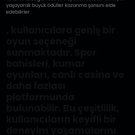
yaşayarak büyük ödüller kazanma şansını elde
edebilirler.
, kullanıcılara geniş bir
oyun seçeneği
sunmaktadır. Spor
bahisleri, kumar
oyunları, canlı casino ve
daha fazlası
platformunda
bulunabilir. Bu çeşitlilik,
kullanıcıların keyifli bir
deneyim yaşamalarını