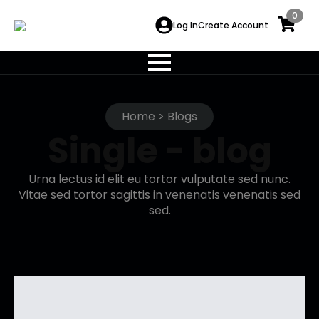
0
Log In
Create Account
Home > Blogs
Single - blog
Urna lectus id elit eu tortor vulputate sed nunc.
Vitae sed tortor sagittis in venenatis venenatis sed
sed.