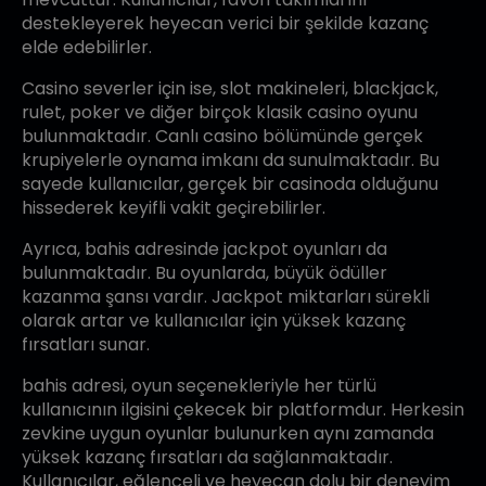
destekleyerek heyecan verici bir şekilde kazanç
elde edebilirler.
Casino severler için ise, slot makineleri, blackjack,
rulet, poker ve diğer birçok klasik casino oyunu
bulunmaktadır. Canlı casino bölümünde gerçek
krupiyelerle oynama imkanı da sunulmaktadır. Bu
sayede kullanıcılar, gerçek bir casinoda olduğunu
hissederek keyifli vakit geçirebilirler.
Ayrıca, bahis adresinde jackpot oyunları da
bulunmaktadır. Bu oyunlarda, büyük ödüller
kazanma şansı vardır. Jackpot miktarları sürekli
olarak artar ve kullanıcılar için yüksek kazanç
fırsatları sunar.
bahis adresi, oyun seçenekleriyle her türlü
kullanıcının ilgisini çekecek bir platformdur. Herkesin
zevkine uygun oyunlar bulunurken aynı zamanda
yüksek kazanç fırsatları da sağlanmaktadır.
Kullanıcılar, eğlenceli ve heyecan dolu bir deneyim