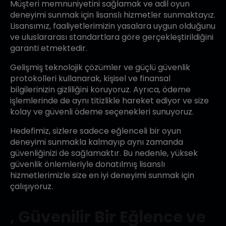
Müşteri memnuniyetini sağlamak ve adil oyun
deneyimi sunmak için lisanslı hizmetler sunmaktayız.
Lisansımız, faaliyetlerimizin yasalara uygun olduğunu
ve uluslararası standartlara göre gerçekleştirildiğini
garanti etmektedir.
Gelişmiş teknolojik çözümler ve güçlü güvenlik
protokolleri kullanarak, kişisel ve finansal
bilgilerinizin gizliliğini koruyoruz. Ayrıca, ödeme
işlemlerinde de aynı titizlikle hareket ediyor ve size
kolay ve güvenli ödeme seçenekleri sunuyoruz.
Hedefimiz, sizlere sadece eğlenceli bir oyun
deneyimi sunmakla kalmayıp aynı zamanda
güvenliğinizi de sağlamaktır. Bu nedenle, yüksek
güvenlik önlemleriyle donatılmış lisanslı
hizmetlerimizle size en iyi deneyimi sunmak için
çalışıyoruz.
, Güvenilir Bir Eğlence ve