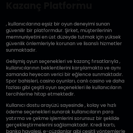
Kazanç Platformu
, kullanıcılarına eşsiz bir oyun deneyimi sunan
güvenilir bir platformdur. Şirket, müşterilerinin
memnuniyetini en üst düzeyde tutmak için yüksek
güvenlik önlemleriyle korunan ve lisanslı hizmetler
sunmaktadır.
Gelişmiş oyun seçenekleri ve kazanç fırsatlarıyla ,
kullanıcılarının beklentilerini karşılamakta ve aynı
zamanda heyecan verici bir eğlence sunmaktadır.
Spor bahisleri, casino oyunları, canlı casino ve daha
fazlası gibi çeşitli oyun seçenekleri ile kullanıcıların
tercihlerine hitap etmektedir.
Kullanıcı dostu arayüzü sayesinde , kolay ve hızlı
ödeme seçenekleri sunarak kullanıcıların para
yatırma ve çekme işlemlerini sorunsuz bir şekilde
gerçekleştirmelerini sağlamaktadır. Kredi kartı,
banka havalesi, e-cüzdanlar gibi çeşitli yöntemlerle