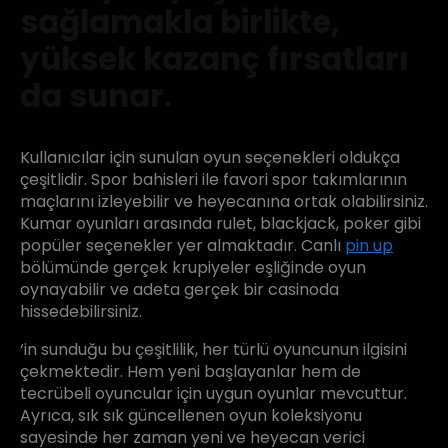
sağlamakla birlikte,
yüksek kazanç fırsatları
da sunar.
Kullanıcılar için sunulan oyun seçenekleri oldukça
çeşitlidir. Spor bahisleri ile favori spor takımlarının
maçlarını izleyebilir ve heyecanına ortak olabilirsiniz.
Kumar oyunları arasında rulet, blackjack, poker gibi
popüler seçenekler yer almaktadır. Canlı
pin up
bölümünde gerçek krupiyeler eşliğinde oyun
oynayabilir ve adeta gerçek bir casinoda
hissedebilirsiniz.
‘in sunduğu bu çeşitlilik, her türlü oyuncunun ilgisini
çekmektedir. Hem yeni başlayanlar hem de
tecrübeli oyuncular için uygun oyunlar mevcuttur.
Ayrıca, sık sık güncellenen oyun koleksiyonu
sayesinde her zaman yeni ve heyecan verici