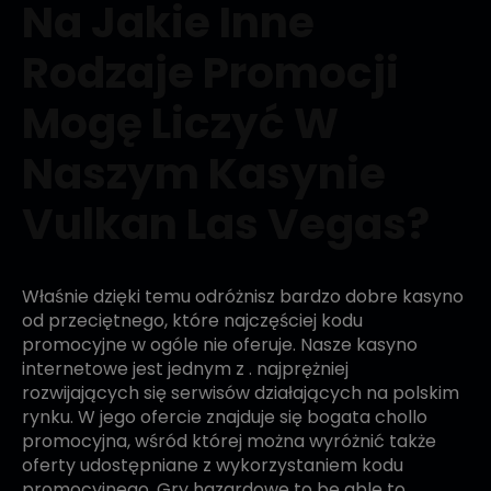
Na Jakie Inne
Rodzaje Promocji
Mogę Liczyć W
Naszym Kasynie
Vulkan Las Vegas?
Właśnie dzięki temu odróżnisz bardzo dobre kasyno
od przeciętnego, które najczęściej kodu
promocyjne w ogóle nie oferuje. Nasze kasyno
internetowe jest jednym z . najprężniej
rozwijających się serwisów działających na polskim
rynku. W jego ofercie znajduje się bogata chollo
promocyjna, wśród której można wyróżnić także
oferty udostępniane z wykorzystaniem kodu
promocyjnego. Gry hazardowe to be able to