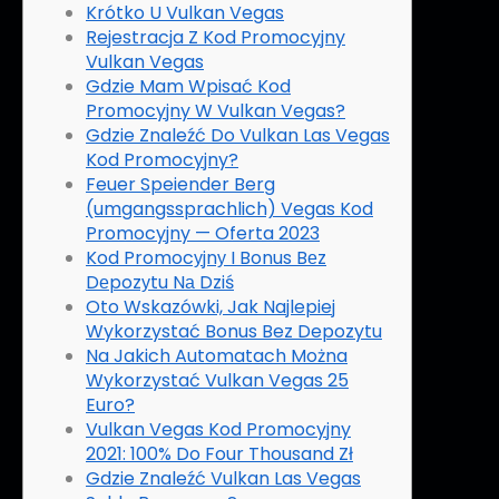
Krótko U Vulkan Vegas
Rejestracja Z Kod Promocyjny
Vulkan Vegas
Gdzie Mam Wpisać Kod
Promocyjny W Vulkan Vegas?
Gdzie Znaleźć Do Vulkan Las Vegas
Kod Promocyjny?
Feuer Speiender Berg
(umgangssprachlich) Vegas Kod
Promocyjny — Oferta 2023
Kod Promocуjnу I Bonus Bеz
Dеpozуtu Nа Dziś
Oto Wskazówki, Jak Najlepiej
Wykorzystać Bonus Bez Depozytu
Na Jakich Automatach Można
Wykorzystać Vulkan Vegas 25
Euro?
Vulkan Vegas Kod Promocyjny
2021: 100% Do Four Thousand Zł
Gdzie Znaleźć Vulkan Las Vegas