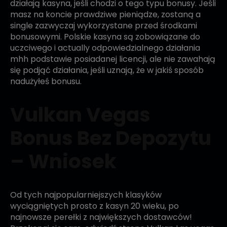
działają kasyna, jeśli chodzi o tego typu bonusy. Jeśli
masz na koncie prawdziwe pieniądze, zostaną a
single zazwyczaj wykorzystane przed środkami
bonusowymi. Polskie kasyna są zobowiązane do
uczciwego i actually odpowiedzialnego działania
mhh podstawie posiadanej licencji, ale nie zawahają
się podjąć działania, jeśli uznają, że w jakiś sposób
nadużyłeś bonusu.
Vulkan Vegas
Bonus Bez Depozytu
– Wniosek
Od tych najpopularniejszych klasyków
wyciągniętych prosto z kasyn 20 wieku, po
najnowsze perełki z największych dostawców!