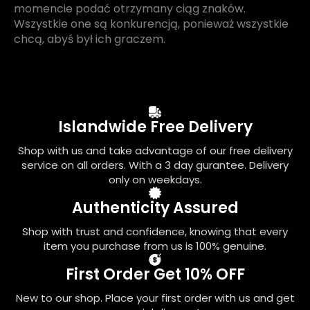
momencie podać otrzymany ciąg znaków.
Wszystkie one są konkurencją, ponieważ wszystkie
chcą, abyś był ich graczem.
Islandwide Free Delivery
Shop with us and take advantage of our free delivery
service on all orders. With a 3 day gurantee. Delivery
only on weekdays.
Authenticity Assured
Shop with trust and confidence, knowing that every
item you purchase from us is 100% genuine.
First Order Get 10% OFF
New to our shop. Place your first order with us and get