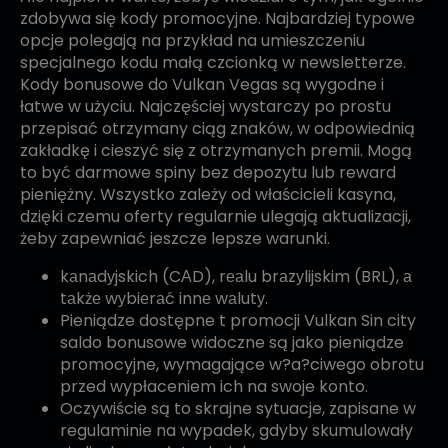
zdobywa się kody promocyjne. Najbardziej typowe
opcje polegają na przykład na umieszczeniu
specjalnego kodu małą czcionką w newsletterze.
Kody bonusowe do Vulkan Vegas są wygodne i
łatwe w użyciu. Najczęściej wystarczy po prostu
przepisać otrzymany ciąg znaków, w odpowiednią
zakładkę i cieszyć się z otrzymanych premii. Mogą
to być darmowe spiny bez depozytu lub reward
pieniężny. Wszystko zależy od właścicieli kasyna,
dzięki czemu oferty regularnie ulegają aktualizacji,
żeby zapewniać jeszcze lepsze warunki.
kаnаdуjskich (CАD), rеаlu brаzуlijskim (BRL), а
tаkżе wуbiеrаć innе wаlutу.
Pieniądze dostępne t promocji Vulkan Sin city
saldo bonusowe widoczne są jako pieniądze
promocyjne, wymagające w?a?ciwego obrotu
przed wypłaceniem ich na swoje konto.
Oczywiście są to skrajne sytuacje, zapisane w
regulaminie na wypadek, gdyby skumulowały