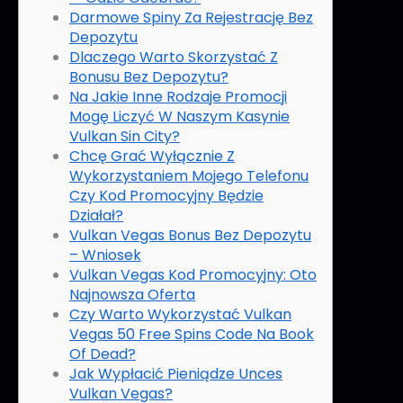
Darmowe Spiny Za Rejestrację Bez
Depozytu
Dlaczego Warto Skorzystać Z
Bonusu Bez Depozytu?
Na Jakie Inne Rodzaje Promocji
Mogę Liczyć W Naszym Kasynie
Vulkan Sin City?
Chcę Grać Wyłącznie Z
Wykorzystaniem Mojego Telefonu
Czy Kod Promocyjny Będzie
Działał?
Vulkan Vegas Bonus Bez Depozytu
– Wniosek
Vulkan Vegas Kod Promocyjny: Oto
Najnowsza Oferta
Czy Warto Wykorzystać Vulkan
Vegas 50 Free Spins Code Na Book
Of Dead?
Jak Wypłacić Pieniądze Unces
Vulkan Vegas?