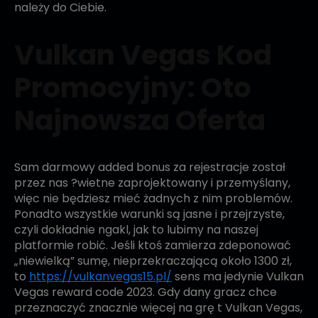
należy do Ciebie.
Vulkan Vegas Kod
Promocyjny: Oto
Najnowsza Oferta
Sam darmowy added bonus za rejestracje został
przez nas ?wietne zaprojektowany i przemyślany,
więc nie będziesz mieć żadnych z nim problemów.
Ponadto wszystkie warunki są jasne i przejrzyste,
czyli dokładnie ngakl, jak to lubimy na naszej
platformie robić. Jeśli ktoś zamierza zdeponować
„niewielką” sumę, nieprzekraczającą około 1300 zł,
to
https://vulkanvegas15.pl/
sens ma jedynie Vulkan
Vegas reward code 2023. Gdy dany gracz chce
przeznaczyć znacznie więcej na grę t Vulkan Vegas,