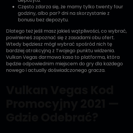
depozytu.
Często zdarza się, że mamy tylko twenty four
godziny, albo par? dni na skorzystanie z
bonusu bez depozytu.
Dlatego też jeśli masz jakieś wątpliwości, co wybrać,
powinieneś zapoznać się z zasadami obu ofert.
Wtedy będziesz mógł wybrać spośród nich tę
bardziej atrakcyjną z Twojego punktu widzenia.
Vulkan Vegas darmowa kasa to platforma, która
będzie odpowiednim miejscem do gry dla każdego
nowego i actually doświadczonego gracza.
Vulkan Vegas Kod
Promocyjny 2021 —
Gdzie Odebrać?