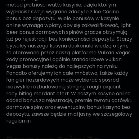
metod płatności watts kasynie, dzięki którym
wypłacisz swoje wygrane zdobyte z Ice Casino
bonus bez depozytu. Wiele bonusów w kasynie
online wymaga wpłaty, aby się zakwalifikować, light
beer bonus darmowych spinów gracze otrzymują
tuż po rejestracji, bez konieczności depozytu. Starzy
bywalcy naszego kasyna doskonale wiedzą o tym,
że oferowane przez naszą platformę Vulkan Vegas
kody promocyjne i ogólnie standardowe Vulkan
Vegas bonusy należą do najlepszych na rynku.
Ponadto oferujemy ich całe mnóstwo, także każdy
fan gier hazardowych może wybierać spośród
niezwykle rozbudowanej stinging rough piquant
racy biting mordant ofert. W naszym kasyno online
added bonus za rejestracje, premie zwrotu gotówki,
darmowe spiny oraz ewentualny bonus kasyno bez
depozytu, zawsze będzie miał jasny we szczegółowy
regulamin.