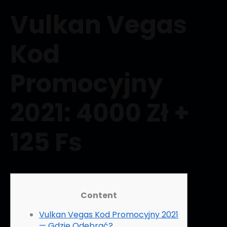
Vulkan Vegas
Kod
Promocyjny
2021: 4000 Zł +
125 Fs
Content
Vulkan Vegas Kod Promocyjny 2021
— Gdzie Odebrać?