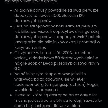
dla najwytrwalszych graczy.
Aktualnie bonusy powitalne za dwa pierwsze
depozyty to nawet 4000 złotych i 125
darmowych spinów.
Jest on zastępowany bonusami za pierwszy
lub kilka pierwszych depozytów oraz garścią
darmowych spinów, company również jest nie
lada gratką dla miłośników okazji i promocji w
kasynach online.
Otrzymasz w ten sposób 200% premii od
wpłaty, a dodatkowo 50 darmowych spinów
na grę Book of Dead przedsi?biorstwa Play’n
GO.
Na późniejszym etapie można je także
wpisywać po zalogowaniu się w Feuer
speiender berg (umgangssprachlich) Vegas,
w zakładce z bonusami.
Z kolei lo, które są dostępne przez cały czas i
można jou używać wielokrotnie, dają zawsze to
samo i są dostępne dla wszystkich.