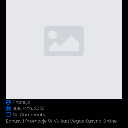
Thanuja
July 14th, 2023
No Comments
Bonusy I Promocje W Vulkan Vegas Kasyno Online