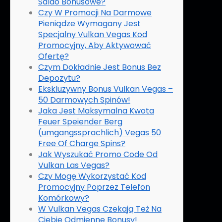
Saldo Bonusowe?
Czy W Promocji Na Darmowe
Pieniądze Wymagany Jest
Specjalny Vulkan Vegas Kod
Promocyjny, Aby Aktywować
Ofertę?
Czym Dokładnie Jest Bonus Bez
Depozytu?
Ekskluzywny Bonus Vulkan Vegas –
50 Darmowych Spinów!
Jaka Jest Maksymalna Kwota
Feuer Speiender Berg
(umgangssprachlich) Vegas 50
Free Of Charge Spins?
Jak Wyszukać Promo Code Od
Vulkan Las Vegas?
Czy Mogę Wykorzystać Kod
Promocyjny Poprzez Telefon
Komórkowy?
W Vulkan Vegas Czekają Też Na
Ciebie Odmienne Bonusy!