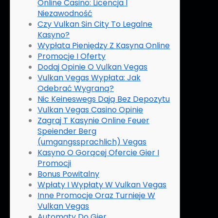
Online Casino: Licencja I
Niezawodność
Czy Vulkan Sin City To Legalne
Kasyno?
Wypłata Pieniędzy Z Kasyna Online
Promocje I Oferty
Dodaj Opinie O Vulkan Vegas
Vulkan Vegas Wypłata: Jak
Odebrać Wygraną?
Nic Keineswegs Dają Bez Depozytu
Vulkan Vegas Casino Opinie
Zagraj T Kasynie Online Feuer
Speiender Berg
(umgangssprachlich) Vegas
Kasyno O Gorącej Ofercie Gier I
Promocji
Bonus Powitalny
Wpłaty I Wypłaty W Vulkan Vegas
Inne Promocje Oraz Turnieje W
Vulkan Vegas
Automaty Do Gier