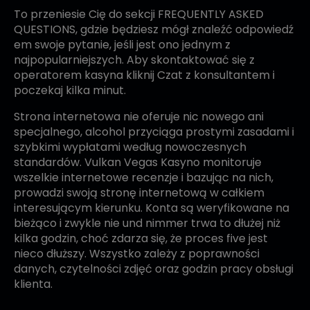
To przeniesie Cię do sekcji FREQUENTLY ASKED
QUESTIONS, gdzie będziesz mógł znaleźć odpowiedź
em swoje pytanie, jeśli jest ono jednym z
najpopularniejszych. Aby skontaktować się z
operatorem kasyna kliknij Czat z konsultantem i
poczekaj kilka minut.
Strona internetowa nie oferuje nic nowego ani
specjalnego, alcohol przyciąga prostymi zasadami i
szybkimi wypłatami według nowoczesnych
standardów. Vulkan Vegas Kasyno monitoruje
wszelkie internetowe recenzje i bazując na nich,
prowadzi swoją stronę internetową w całkiem
interesującym kierunku. Konta są weryfikowane na
bieżąco i zwykle nie und nimmer trwa to dłużej niż
kilka godzin, choć zdarza się, że proces five jest
nieco dłuższy. Wszystko zależy z poprawności
danych, czytelności zdjęć oraz godzin pracy obsługi
klienta.