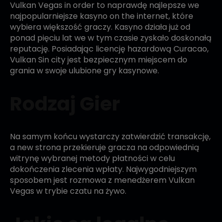
Vulkan Vegas in order to naprawdę najlepsze we
najpopularniejsze kasyno on the internet, które
wybiera większość graczy. Kasyno działa już od
ponad pięciu lat we w tym czasie zyskało doskonałą
reputację. Posiadając licencję hazardową Curacao,
Vulkan Sin city jest bezpiecznym miejscem do
grania w swoje ulubione gry kasynowe.
Rodzaj Gier
Na samym końcu wystarczy zatwierdzić transakcję,
a new strona przekieruje gracza na odpowiednią
witrynę wybranej metody płatności w celu
dokończenia zlecenia wpłaty. Najwygodniejszym
sposobem jest rozmowa z menedżerem Vulkan
Vegas w trybie czatu na żywo.