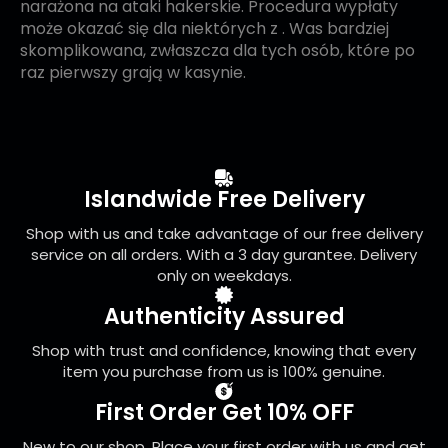
narażona na ataki hakerskie. Procedura wypłaty
może okazać się dla niektórych z . Was bardziej
skomplikowana, zwłaszcza dla tych osób, które po
raz pierwszy grają w kasynie.
Islandwide Free Delivery
Shop with us and take advantage of our free delivery
service on all orders. With a 3 day gurantee. Delivery
only on weekdays.
Authenticity Assured
Shop with trust and confidence, knowing that every
item you purchase from us is 100% genuine.
First Order Get 10% OFF
New to our shop. Place your first order with us and get