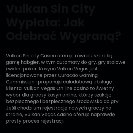
Vulkan Sin City
Wypłata: Jak
Odebrać Wygraną?
Vulkan Sin city Casino oferuje również szeroką
gamę habgier, w tym automaty do gry, gry stołowe
i wideo poker. Kasyno Vulkan Vegas jest
licencjonowane przez Curacao Gaming
Commission i proponuje całodobową obsługę
klienta. Vulkan Vegas On line casino to świetny
wybór dla graczy kasyn online, którzy szukają
bezpiecznego i bezpiecznego środowiska do gry.
Jeśli chodzi um rejestrację nowych graczy na
stronie, Vulkan Vegas casino oferuje naprawdę
prosty proces rejestracji.