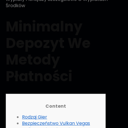
Środków
Minimalny
Depozyt We
Metody
Płatności
Content
Rodzaj Gier
Bezpieczeństwo Vulkan Vegas