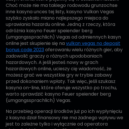
Choć może nie ma takiego rodowodu grunzochse
inne kasyna unces tej listy, kasyno Vulkan Vegas
szybko zyskało miano najlepszego miejsca do
uprawiania hazardu online. Jedną z rzeczy, która
odróżnia kasyno Feuer speiender berg
(umgangssprachlich) Vegas od odmiennych kasyn
online jest skupienie się na
vulkan vegas no deposit
bonus code 2023
oferowaniu wielu różnych gier, aby
zadowolić graczy o różnych upodobaniach
hazardowych. A jeśli jesteś nowy w grach
hazardowych online, ucieszy cię wiadomość, że
możesz grać we wszystkie gry w trybie zabawy
przed dokonaniem wpłaty. Tak więc, jeśli szukasz
kasyna on-line, które oferuje wszystko po trochu,
warto sprawdzić kasyno Feuer speiender berg
(umgangssprachlich) Vegas.
Na przebieg operacji środków już po ich wypłynięciu
z kasyna dział finansowy nie ma żadnego wpływu we
jest to zależne tylko i wyłącznie od operatora