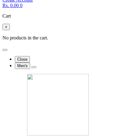
Rs.
0.00
0
Cart
×
No products in the cart.
Close
Men's