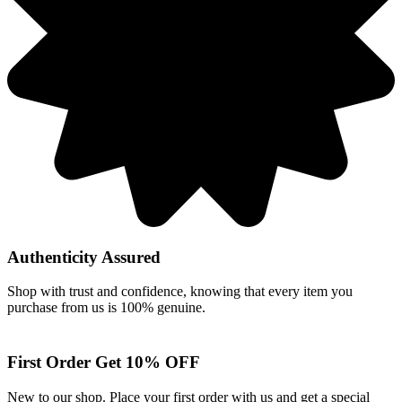
Authenticity Assured
Shop with trust and confidence, knowing that every item you
purchase from us is 100% genuine.
First Order Get 10% OFF
New to our shop. Place your first order with us and get a special