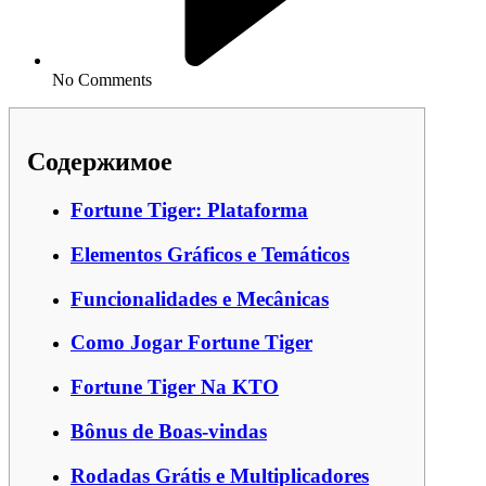
No Comments
Содержимое
Fortune Tiger: Plataforma
Elementos Gráficos e Temáticos
Funcionalidades e Mecânicas
Como Jogar Fortune Tiger
Fortune Tiger Na KTO
Bônus de Boas-vindas
Rodadas Grátis e Multiplicadores