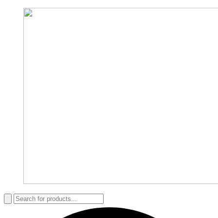
Search
for: