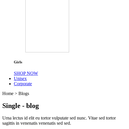
Girls
SHOP NOW
Unisex
Corporate
Home > Blogs
Single - blog
Urna lectus id elit eu tortor vulputate sed nunc. Vitae sed tortor
sagittis in venenatis venenatis sed sed.