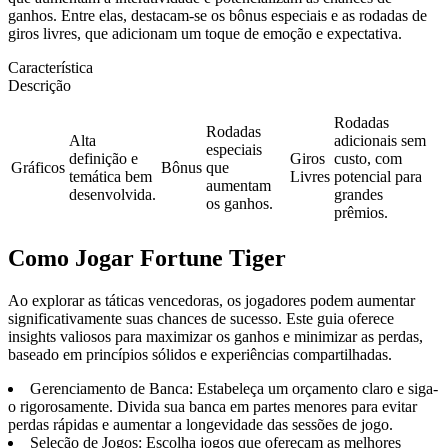
ganhos. Entre elas, destacam-se os bônus especiais e as rodadas de
giros livres, que adicionam um toque de emoção e expectativa.
Característica
Descrição
Rodadas
Rodadas
Alta
adicionais sem
especiais
definição e
Giros
custo, com
Gráficos
Bônus
que
temática bem
Livres
potencial para
aumentam
desenvolvida.
grandes
os ganhos.
prêmios.
Como Jogar Fortune Tiger
Ao explorar as táticas vencedoras, os jogadores podem aumentar
significativamente suas chances de sucesso. Este guia oferece
insights valiosos para maximizar os ganhos e minimizar as perdas,
baseado em princípios sólidos e experiências compartilhadas.
Gerenciamento de Banca: Estabeleça um orçamento claro e siga-
o rigorosamente. Divida sua banca em partes menores para evitar
perdas rápidas e aumentar a longevidade das sessões de jogo.
Seleção de Jogos: Escolha jogos que ofereçam as melhores