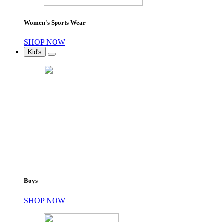
Women's Sports Wear
SHOP NOW
Kid's
Boys
SHOP NOW