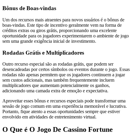
Bônus de Boas-vindas
Um dos recursos mais atraentes para novos usuários é o bônus de
boas-vindas. Este tipo de incentivo geralmente vem na forma de
créditos extras ou giros grátis, proporcionando uma excelente
oportunidade para os jogadores experimentarem o ambiente de jogo
sem uma grande exigência inicial de investimento.
Rodadas Grátis e Multiplicadores
Outro recurso especial são as rodadas grátis, que podem ser
desencadeadas por certos símbolos ou eventos durante o jogo. Essas
rodadas não apenas permitem que os jogadores continuem a jogar
sem custos adicionais, mas também frequentemente incluem
multiplicadores que aumentam potencialmente os ganhos,
adicionando uma camada extra de emoção e expectativa.
Aproveitar esses bônus e recursos especiais pode transformar uma
sessão de jogo comum em uma experiência memorável e lucrativa.
Portanto, fique atento a essas oportunidades sempre que estiver
envolvido em atividades de entretenimento virtual.
O Que é O Jogo De Cassino Fortune