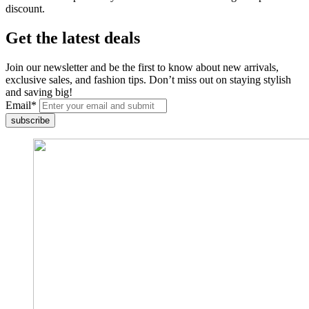
discount.
Get the latest deals
Join our newsletter and be the first to know about new arrivals,
exclusive sales, and fashion tips. Don’t miss out on staying stylish
and saving big!
Email
*
subscribe