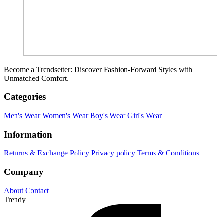
Become a Trendsetter: Discover Fashion-Forward Styles with
Unmatched Comfort.
Categories
Men's Wear
Women's Wear
Boy's Wear
Girl's Wear
Information
Returns & Exchange Policy
Privacy policy
Terms & Conditions
Company
About
Contact
Trendy