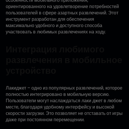
особенности мобильного приложения,
ориентированного на удовлетворение потребностей
пользователей в сфере азартных развлечений. Этот
инструмент разработан для обеспечения
максимально удобного и доступного способа
участвовать в любимых развлечениях на ходу.
Интеграция любимого
развлечения в мобильное
устройство
Лакиджет – одно из популярных развлечений, которое
полностью интегрировано в мобильную версию.
Пользователи могут наслаждаться лаки джет в любом
месте, благодаря удобному интерфейсу и высокой
скорости загрузки. Это позволяет не отставать от игры
даже при постоянном перемещении.