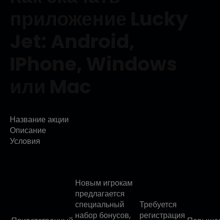
приложение Lucky
Jet: Android,
IPhone, Windows
или Mac
Название акции
Описание
Условия
Новым игрокам
предлагается
специальный
Требуется
набор бонусов,
регистрация