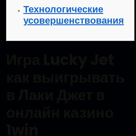
Технологические
усовершенствования
Игра Lucky Jet
как выигрывать
в Лаки Джет в
онлайн казино
1win