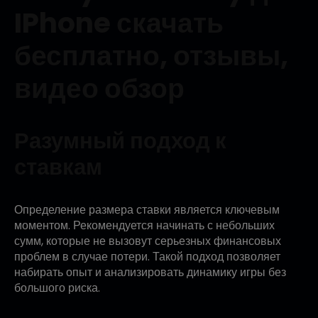
IPhone скачать
бесплатно, отзывы,
видео обзор
Разумный подход к
ставкам
Определение размера ставки является ключевым
моментом. Рекомендуется начинать с небольших
сумм, которые не вызовут серьезных финансовых
проблем в случае потери. Такой подход позволяет
набирать опыт и анализировать динамику игры без
большого риска.