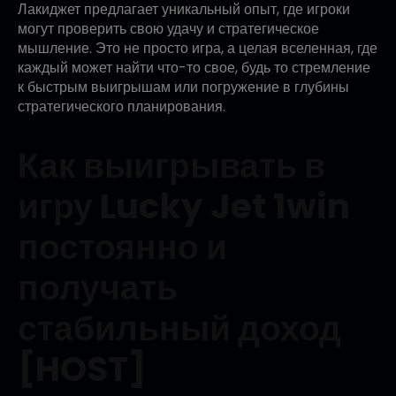
Лакиджет предлагает уникальный опыт, где игроки
могут проверить свою удачу и стратегическое
мышление. Это не просто игра, а целая вселенная, где
каждый может найти что-то свое, будь то стремление
к быстрым выигрышам или погружение в глубины
стратегического планирования.
Как выигрывать в
игру Lucky Jet 1win
постоянно и
получать
стабильный доход
[HOST]