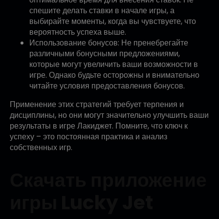
спешите делать ставки в начале игры, а
выбирайте моменты, когда вы чувствуете, что
вероятность успеха выше.
Использование бонусов: Не пренебрегайте
различными бонусными предложениями,
которые могут увеличить ваши возможности в
игре. Однако будьте осторожны и внимательно
читайте условия предоставления бонусов.
Применение этих стратегий требует терпения и
дисциплины, но они могут значительно улучшить ваши
результаты в игре Лакиджет. Помните, что ключ к
успеху – это постоянная практика и анализ
собственных игр.
Скачать приложение
игры Lucky Jet