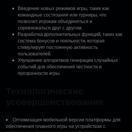
Введение новых режимов игры, таких как
командные состязания или турниры, что
позволит игрокам объединяться и
соревноваться друг с другом.
Разработка дополнительных функций, таких как
система бонусов и лояльности, которая
стимулирует постоянную активность
пользователей.
Улучшение алгоритмов генерации случайных
событий для обеспечения честности и
прозрачности игры.
Технологические
усовершенствования
Оптимизация мобильной версии платформы для
обеспечения плавного игры на устройствах с