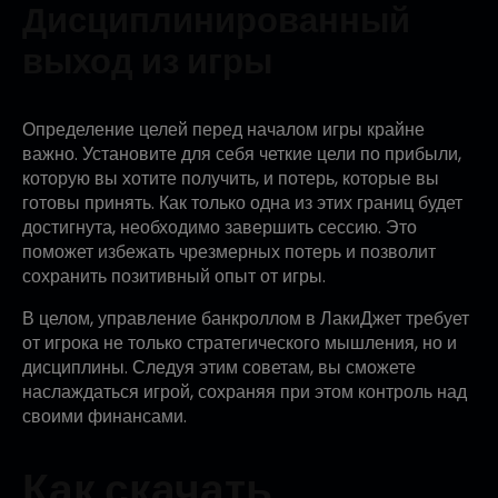
Дисциплинированный
выход из игры
Определение целей перед началом игры крайне
важно. Установите для себя четкие цели по прибыли,
которую вы хотите получить, и потерь, которые вы
готовы принять. Как только одна из этих границ будет
достигнута, необходимо завершить сессию. Это
поможет избежать чрезмерных потерь и позволит
сохранить позитивный опыт от игры.
В целом, управление банкроллом в ЛакиДжет требует
от игрока не только стратегического мышления, но и
дисциплины. Следуя этим советам, вы сможете
наслаждаться игрой, сохраняя при этом контроль над
своими финансами.
Как скачать