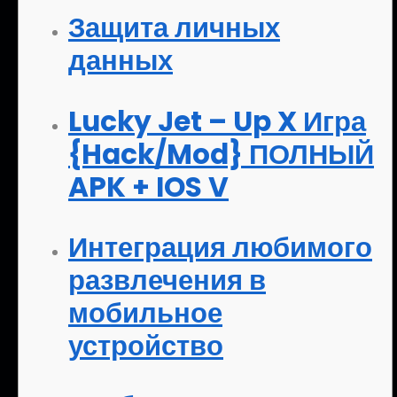
Защита личных
данных
Lucky Jet – Up X Игра
{Hack/Mod} ПОЛНЫЙ
APK + IOS V
Интеграция любимого
развлечения в
мобильное
устройство