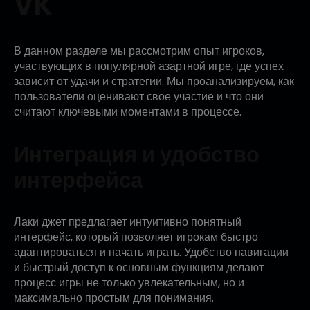
VK
В данном разделе мы рассмотрим опыт игроков,
участвующих в популярной азартной игре, где успех
зависит от удачи и стратегии. Мы проанализируем, как
пользователи оценивают свое участие и что они
считают ключевыми моментами в процессе.
Интеграция и удобство
интерфейса
Лаки джет предлагает интуитивно понятный
интерфейс, который позволяет игрокам быстро
адаптироваться и начать играть. Удобство навигации
и быстрый доступ к основным функциям делают
процесс игры не только увлекательным, но и
максимально простым для понимания.