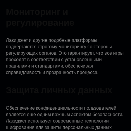
Мониторинг и
регулирование
Лаки джет и другие подобные платформы
подвергаются строгому мониторингу со стороны
регулирующих органов. Это гарантирует, что все игры
проходят в соответствии с установленными
правилами и стандартами, обеспечивая
справедливость и прозрачность процесса.
Защита личных данных
Обеспечение конфиденциальности пользователей
является еще одним важным аспектом безопасности.
Лакиджет использует современные технологии
шифрования для защиты персональных данных