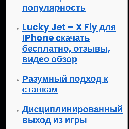
популярность
Lucky Jet – X Fly для
IPhone скачать
бесплатно, отзывы,
видео обзор
Разумный подход к
ставкам
Дисциплинированный
выход из игры