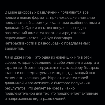
В мире цифровых развлечений появляются все
новые и новые форматы, привлекающие внимание
пользователей своими уникальными особенностями и
динамикой. Одним из таких популярных видов
развлечений является азартная игра, которая
переживает настоящий бум благодаря
интерактивности и разнообразию предлагаемых
вариантов.
Лаки джет игра – это одна из новейших игр в этой
сфере, которая объединяет в себе элементы азарта и
стратегии. Игроки погружаются в атмосферу быстрых
ставок и непредсказуемых исходов, где каждый шаг
может стать решающим. Игра отличается своей
динамикой и возможностью быстрого получения
результатов, что делает ее чрезвычайно
привлекательной для тех, кто предпочитает активные
и напряженные виды развлечений.