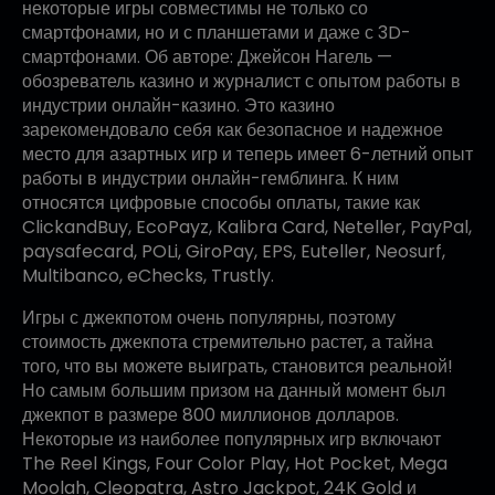
некоторые игры совместимы не только со
смартфонами, но и с планшетами и даже с 3D-
смартфонами. Об авторе: Джейсон Нагель —
обозреватель казино и журналист с опытом работы в
индустрии онлайн-казино. Это казино
зарекомендовало себя как безопасное и надежное
место для азартных игр и теперь имеет 6-летний опыт
работы в индустрии онлайн-гемблинга. К ним
относятся цифровые способы оплаты, такие как
ClickandBuy, EcoPayz, Kalibra Card, Neteller, PayPal,
paysafecard, POLi, GiroPay, EPS, Euteller, Neosurf,
Multibanco, eChecks, Trustly.
Игры с джекпотом очень популярны, поэтому
стоимость джекпота стремительно растет, а тайна
того, что вы можете выиграть, становится реальной!
Но самым большим призом на данный момент был
джекпот в размере 800 миллионов долларов.
Некоторые из наиболее популярных игр включают
The Reel Kings, Four Color Play, Hot Pocket, Mega
Moolah, Cleopatra, Astro Jackpot, 24K Gold и