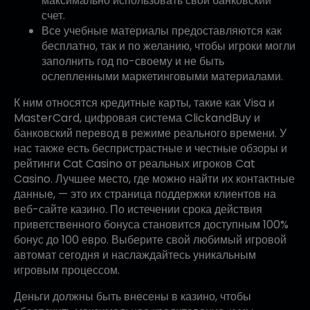
максимально использовать свой банковский
счет.
Все учебные материалы предоставляются как
бесплатно, так и по желанию, чтобы игроки могли
заполнить год по-своему и не быть
ослепленными маркетинговыми материалами.
К ним относятся кредитные карты, такие как Visa и
MasterCard, цифровая система ClickandBuy и
банковский перевод в режиме реального времени. У
нас также есть беспристрастные и честные обзоры и
рейтинги Cat Casino от реальных игроков Cat
Casino. Лучшее место, где можно найти их контактные
данные, — это их страница поддержки клиентов на
веб-сайте казино. По истечении срока действия
приветственного бонуса становится доступным 100%
бонус до 100 евро. Выберите свой любимый игровой
автомат сегодня и наслаждайтесь уникальным
игровым процессом.
Деньги должны быть внесены в казино, чтобы