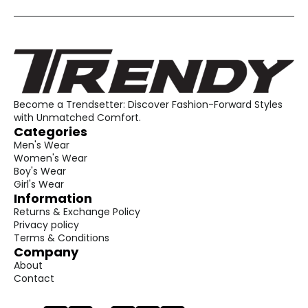
Become a Trendsetter: Discover Fashion-Forward Styles
with Unmatched Comfort.
Categories
Men's Wear
Women's Wear
Boy's Wear
Girl's Wear
Information
Returns & Exchange Policy
Privacy policy
Terms & Conditions
Company
About
Contact