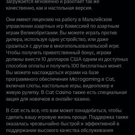
загружается мгновенно и работает так же
качественно, как и настольная версия.
Они имеют лицензию на работу в Мальтийском
управлении азартных игр Комиссией по азартным
играм Великобритании. Вы можете играть против
дилера, используя одно устройство, или даже
сразиться с другом в многопользовательской игре.
Чтобы получить приветственный бонус, игроки
должны внести 10 долларов США одним из доступных
способов оплаты и получить 100 бесплатных монет.
Вы можете наслаждаться играми на базе
программного обеспечения Microgaming в Cat,
включая слоты, настольные игры, видеопокер и
живую рулетку. В Cat Casino также есть специальная
акция для новичков в онлайн-казино.
В Cat есть все, что вам может понадобиться, чтобы
сделать вашу игровую жизнь проще. Поддержка также
оказалась чрезвычайно быстрой и эффективной в
поддержании высокого качества обслуживания