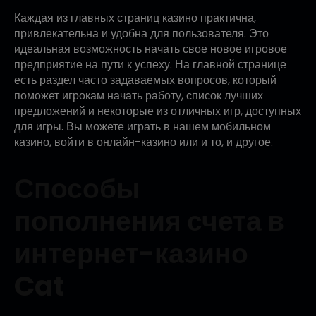
Каждая из главных страниц казино практична,
привлекательна и удобна для пользователя. Это
идеальная возможность начать свое новое игровое
предприятие на пути к успеху. На главной странице
есть раздел часто задаваемых вопросов, который
поможет игрокам начать работу, список лучших
предложений и некоторые из отличных игр, доступных
для игры. Вы можете играть в нашем мобильном
казино, войти в онлайн-казино или и то, и другое.
Способы
пополнения счета в
интернет-казино
Cat