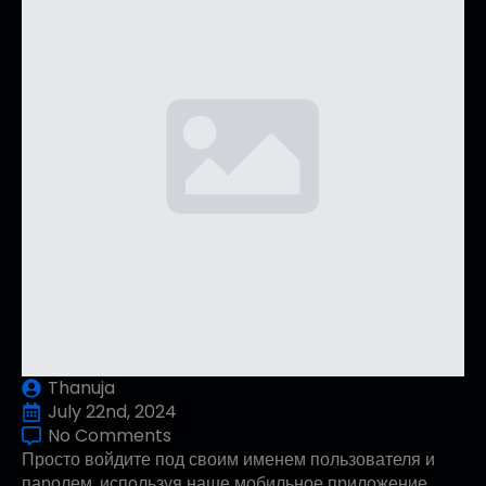
Thanuja
July 22nd, 2024
No Comments
Просто войдите под своим именем пользователя и
паролем, используя наше мобильное приложение.