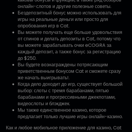
онлайн-слотов и другие полезные советы.
Бездепозитный бонус можно использовать для
игры на реальные деньги или просто для
опробования игр в Cat.
Вы можете получать еще больше удовольствия
от спинов и делать депозиты в Cat, потому что
вы можете зарабатывать очки eCOGRA за
каждый депозит, а также бонус за регистрацию
до $250.
Вы будете вознаграждены потрясающим
приветственным бонусом Cat и сможете сразу
же начать выигрывать!.
Когда дело доходит до игр, существует большой
выбор: слоты с тремя барабанами, пятью
барабанами и прогрессивными джекпотами,
видеослоты и блэкджек.
Мы также единственное казино, которое
предлагает только лучшие игры онлайн-казино.
Как и любое мобильное приложение для казино, Cat