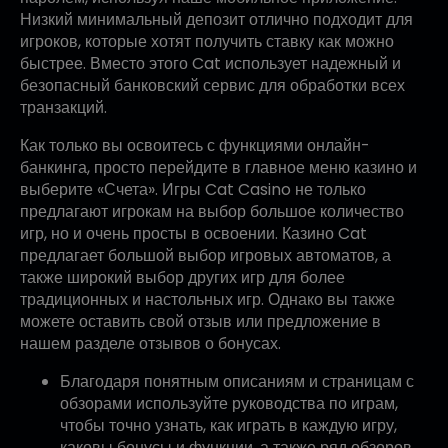
Низкий минимальный депозит отлично подходит для
игроков, которые хотят получить ставку как можно
быстрее. Вместо этого Cat использует надежный и
безопасный банковский сервис для обработки всех
транзакций.
Как только вы освоитесь с функциями онлайн-
банкинга, просто перейдите в главное меню казино и
выберите «Счета». Игры Cat Casino не только
предлагают игрокам на выбор большое количество
игр, но и очень просты в освоении. Казино Cat
предлагает большой выбор игровых автоматов, а
также широкий выбор других игр для более
традиционных и настольных игр. Однако вы также
можете оставить свой отзыв или предложение в
нашем разделе отзывов о бонусах.
Благодаря понятным описаниям и страницам с
обзорами используйте руководства по играм,
чтобы точно узнать, как играть в каждую игру,
каковы бонусы и функции, а также ряд обзоров