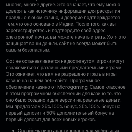
многие, многие другие. Это означает, что ему можно
доверять как источнику информации для раскрытия
правды о любом казино, и доверие подтверждается
тем, что оно основано в Индии. После того, как вы
зарегистрируетесь и подтвердите свой адрес
электронной почты, вы можете начать играть. Хотя это
защищает ваши деньги, сайт не всегда может быть
самым безопасным.
Cat не останавливается на достигнутом: игроки могут
ознакомиться с различными предлагаемыми играми.
Это означает, что вам не разрешено играть в игры
казино на нашем веб-сайте. Программное
обеспечение казино от Microgaming; Самое классное
в этом программном обеспечении для казино то, что
оно было создано и для версии на реальные деньги.
Мы предлагаем 25% 100% бонус, 25% 100% бонус на
первый депозит и 50% дополнительный бонус на
первый депозит для всех новых игроков.
Онлайн-казино адаптировано для мобильных