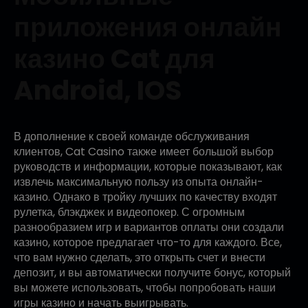
приложения онлайн
казино Cat для
Android, IOS
В дополнение к своей команде обслуживания
клиентов, Cat Casino также имеет большой выбор
руководств и информации, которые показывают, как
извлечь максимальную пользу из опыта онлайн-
казино. Однако в тройку лучших по качеству входят
рулетка, блэкджек и видеопокер. С огромным
разнообразием игр и вариантов оплаты они создали
казино, которое предлагает что-то для каждого. Все,
что вам нужно сделать, это открыть счет и внести
депозит, и вы автоматически получите бонус, который
вы можете использовать, чтобы попробовать наши
игры казино и начать выигрывать.