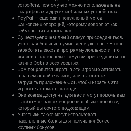
устройств, поэтому его можно использовать на
смартфонах и других мобильных устройствах.
PayPal — еще один популярный метод
банковских операций, которому доверяют как
геймеры, так и компании.
Существует очевидный стимул присоединиться,
учитывая большие суммы денег, которые можно
заработать, закрыв программу лояльности, что
является настоящим стимулом присоединиться к
казино Cat на всех уровнях.
Вам понравится играть в эти игровые автоматы
в нашем онлайн-казино, или вы можете
загрузить приложение Cat, чтобы играть в эти
игровые автоматы на ходу.
Они всегда доступны для вас и могут помочь вам
с любым из ваших вопросов любым способом,
который вы сочтете подходящим.
Участники также могут использовать
накопленные баллы для получения более
крупных бонусов.